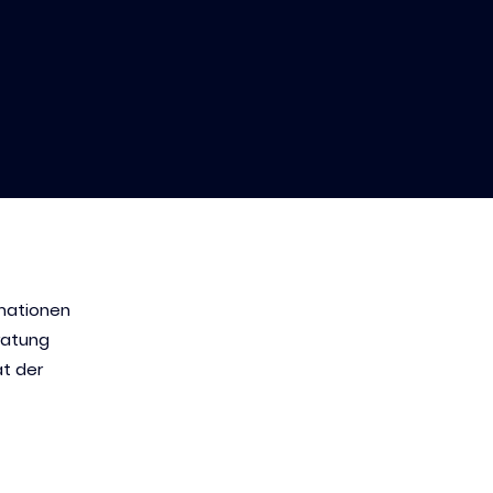
rmationen
ratung
ät der