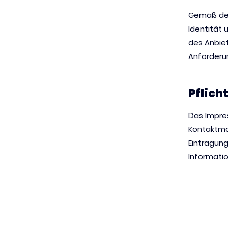
Gemäß den
Identität 
des Anbiet
Anforderu
Pflic
Das Impres
Kontaktmö
Eintragun
Informati