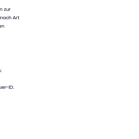
n zur
 nach Art
en
;
er-ID;